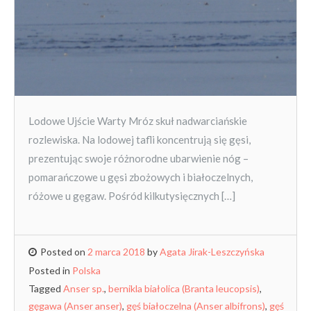
Lodowe Ujście Warty Mróz skuł nadwarciańskie
rozlewiska. Na lodowej tafli koncentrują się gęsi,
prezentując swoje różnorodne ubarwienie nóg –
pomarańczowe u gęsi zbożowych i białoczelnych,
różowe u gęgaw. Pośród kilkutysięcznych […]
Posted on
2 marca 2018
by
Agata Jirak-Leszczyńska
Posted in
Polska
Tagged
Anser sp.
,
bernikla białolica (Branta leucopsis)
,
gęgawa (Anser anser)
,
gęś białoczelna (Anser albifrons)
,
gęś