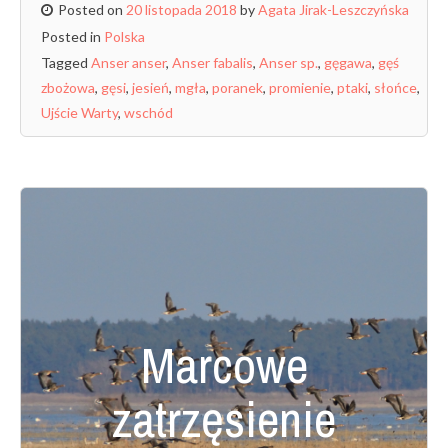
Posted on
20 listopada 2018
by
Agata Jirak-Leszczyńska
Posted in
Polska
Tagged
Anser anser
,
Anser fabalis
,
Anser sp.
,
gęgawa
,
gęś
zbożowa
,
gęsi
,
jesień
,
mgła
,
poranek
,
promienie
,
ptaki
,
słońce
,
Ujście Warty
,
wschód
Marcowe
zatrzęsienie