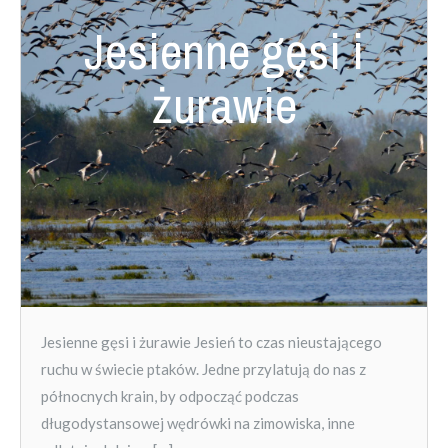
Jesienne gęsi i
żurawie
Jesienne gęsi i żurawie Jesień to czas nieustającego
ruchu w świecie ptaków. Jedne przylatują do nas z
północnych krain, by odpocząć podczas
długodystansowej wędrówki na zimowiska, inne