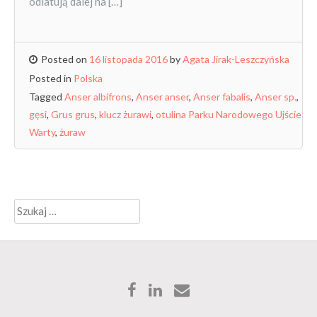
odlatują dalej na […]
Posted on
16 listopada 2016
by
Agata Jirak-Leszczyńska
Posted in
Polska
Tagged
Anser albifrons
,
Anser anser
,
Anser fabalis
,
Anser sp.
,
gęsi
,
Grus grus
,
klucz żurawi
,
otulina Parku Narodowego Ujście
Warty
,
żuraw
Szukaj: