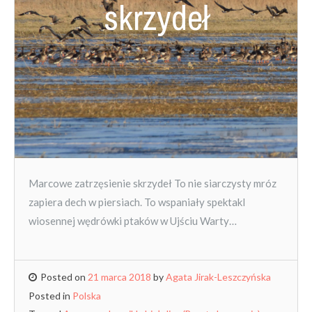
skrzydeł
Marcowe zatrzęsienie skrzydeł To nie siarczysty mróz
zapiera dech w piersiach. To wspaniały spektakl
wiosennej wędrówki ptaków w Ujściu Warty…
Posted on
21 marca 2018
by
Agata Jirak-Leszczyńska
Posted in
Polska