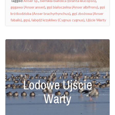
Tagged
Anser sp.
,
bernikla białolica (Branta leucopsis)
,
gęgawa (Anser anser)
,
gęś białoczelna (Anser albifrons)
,
gęś
krótkodzioba (Anser brachyrhynchus)
,
gęś zbożowa (Anser
fabalis)
,
gęsi
,
łabędź krzykliwy (Cygnus cygnus)
,
Ujście Warty
Lodowe Ujście
Warty