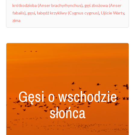
krótkodzioba (Anser brachyrhynchus)
,
gęś zbożowa (Anser
fabalis)
,
gęsi
,
łabędź krzykliwy (Cygnus cygnus)
,
Ujście Warty
,
zima
Gęsi o wschodzie
słońca