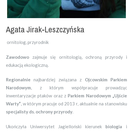
Agata Jirak-Leszczyńska
ornitolog, przyrodnik
Zawodowo
zajmuje się ornitologią, ochroną przyrody i
edukacją ekologiczną.
Regionalnie
najbardziej związana z
Ojcowskim Parkiem
Narodowym
, z którym współpracuje prowadząc
inwentaryzacje ptaków oraz z
Parkiem Narodowym „Ujście
Warty”
, w którym pracuje od 2013 r, aktualnie na stanowisku
specjalisty ds. ochrony przyrody
.
Ukończyła Uniwersytet Jagielloński kierunek
biologia
i