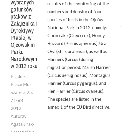
wybranych
results of the monitoring of the
gatunków
numbers and density of four
ptaków z
species of birds in the Ojców
Załącznika I
National Park in 2012, namely:
Dyrektywy
Corncrake (Crex crex), Honey
Ptasiej w
Ojcowskim
Buzzard (Pernis apivorus), Ural
Parku
Owl (Strix uralensis), as well as
Narodowym
Harriers (Circus) during
w 2012 roku
migration period: Marsh Harrier
(Circus aeruginosus), Montagu’s
Prądnik.
Harrier (Circus pygargus), and
Prace Muz.
Hen Harrier (Circus cyaneus).
Szafera 25:
The species are listed in the
71-88
annex 1 of the EU Bird directive.
2012
Autorzy:
Agata Jirak-
Leszczyńska