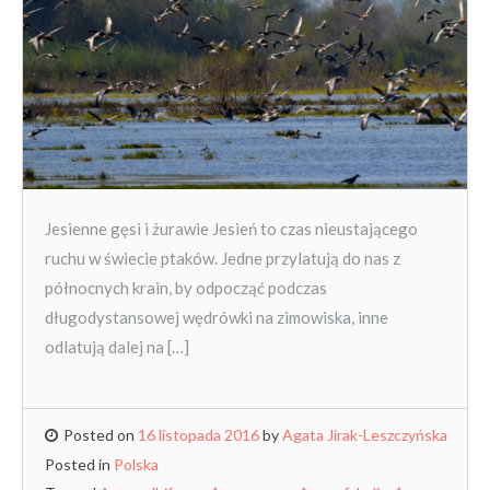
Jesienne gęsi i żurawie Jesień to czas nieustającego
ruchu w świecie ptaków. Jedne przylatują do nas z
północnych krain, by odpocząć podczas
długodystansowej wędrówki na zimowiska, inne
odlatują dalej na […]
Posted on
16 listopada 2016
by
Agata Jirak-Leszczyńska
Posted in
Polska