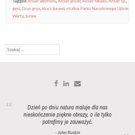
Tagged
Anser albifrons
,
Anser anser
,
Anser fabalis
,
Anser sp.
,
gęsi
,
Grus grus
,
klucz żurawi
,
otulina Parku Narodowego Ujście
Warty
,
żuraw
Szukaj:
Dzień po dniu natura maluje dla nas
nieskończenie piękne obrazy, o ile tylko
potrafimy je zauważyć.
- John Ruskin