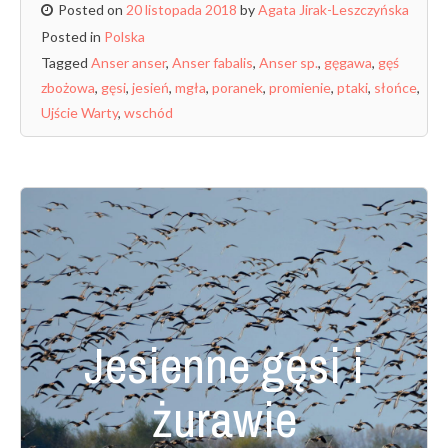
Posted on
20 listopada 2018
by
Agata Jirak-Leszczyńska
Posted in
Polska
Tagged
Anser anser
,
Anser fabalis
,
Anser sp.
,
gęgawa
,
gęś
zbożowa
,
gęsi
,
jesień
,
mgła
,
poranek
,
promienie
,
ptaki
,
słońce
,
Ujście Warty
,
wschód
Jesienne gęsi i
żurawie