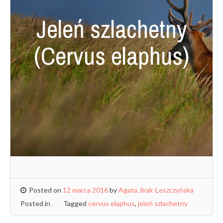
Jeleń szlachetny
(Cervus elaphus)
Posted on
12 marca 2016
by
Agata Jirak-Leszczyńska
Posted in
.
Tagged
cervus elaphus
,
jeleń szlachetny