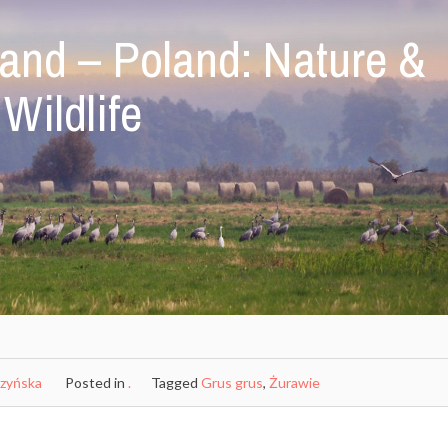
and – Poland: Nature &
Wildlife
czyńska
Posted in
.
Tagged
Grus grus
,
Żurawie