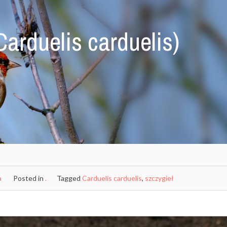
Carduelis carduelis)
a
Posted in
.
Tagged
Carduelis carduelis
,
szczygieł