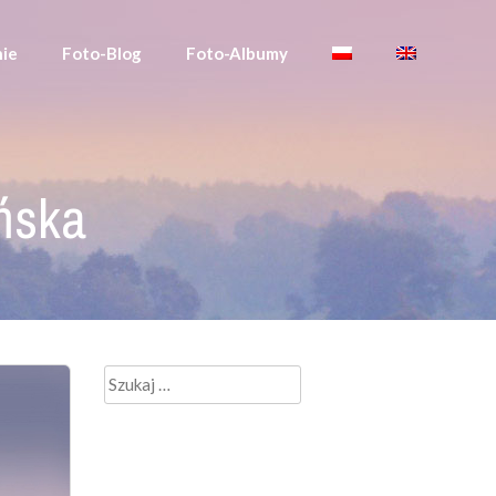
ie
Foto-Blog
Foto-Albumy
ńska
Szukaj: