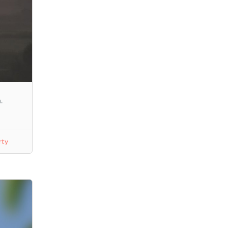
.
rty