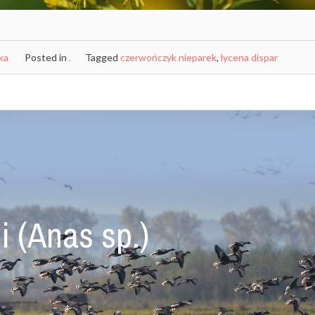
ka
Posted in
.
Tagged
czerwończyk nieparek
,
lycena dispar
i (Anas sp.)