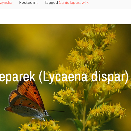
czyńska
Posted in
.
Tagged
Canis lupus
,
wilk
eparek (Lycaena dispar)