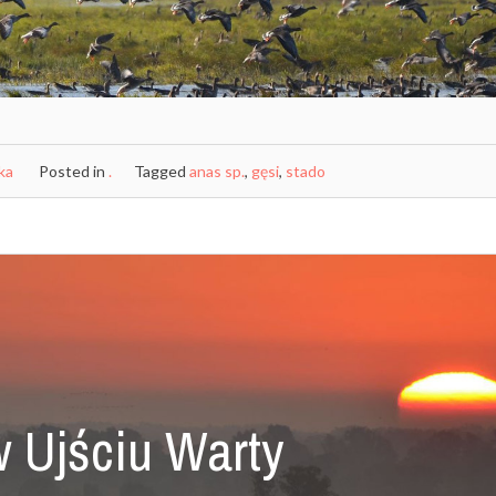
ka
Posted in
.
Tagged
anas sp.
,
gęsi
,
stado
w Ujściu Warty