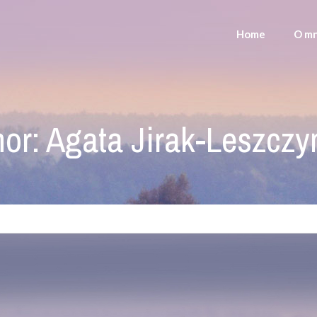
Home
O mn
hor:
Agata Jirak-Leszczy