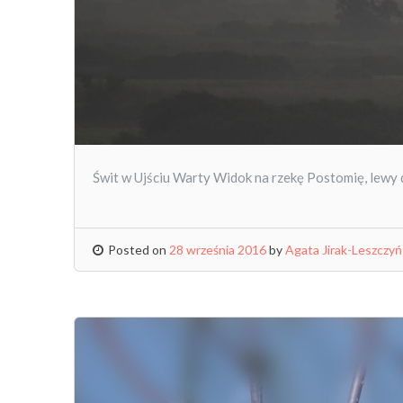
Świt w Ujściu Warty Widok na rzekę Postomię, lewy
Posted on
28 września 2016
by
Agata Jirak-Leszczy