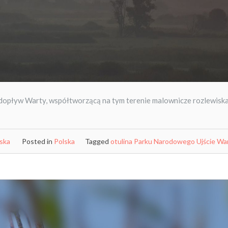
 dopływ Warty, współtworzącą na tym terenie malownicze rozlewiska
ńska
Posted in
Polska
Tagged
otulina Parku Narodowego Ujście Wa