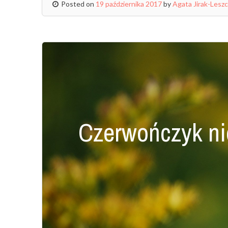
Posted on
19 października 2017
by
Agata Jirak-Lesz
Czerwończyk ni