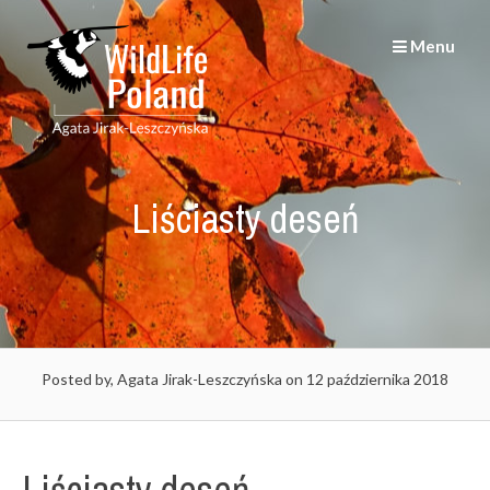
Skip
to
Menu
content
Liściasty deseń
Posted by, Agata Jirak-Leszczyńska
on 12 października 2018
Liściasty deseń